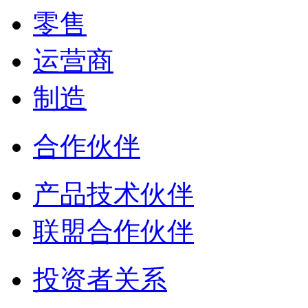
零售
运营商
制造
合作伙伴
产品技术伙伴
联盟合作伙伴
投资者关系