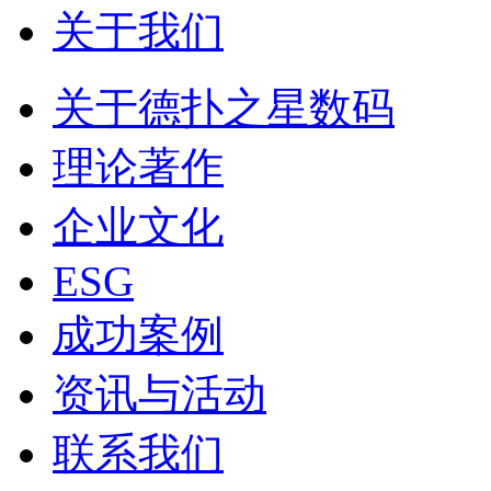
关于我们
关于德扑之星数码
理论著作
企业文化
ESG
成功案例
资讯与活动
联系我们