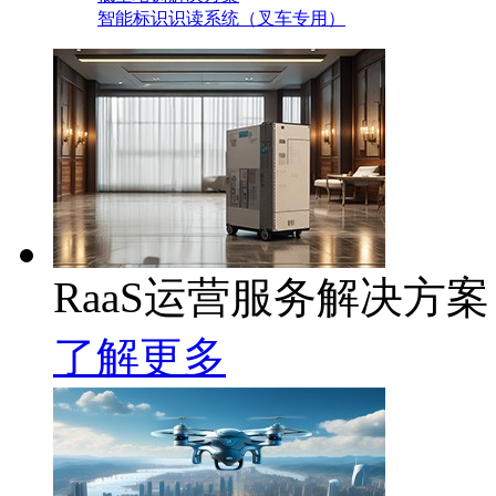
智能标识识读系统（叉车专用）
RaaS运营服务解决方案
了解更多