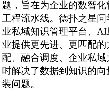
题，旨在为企业的数智
工程流水线。德扑之星问学
业私域知识管理平台、A
业提供更先进、更匹配的
配、融合调度、企业
时解决了数据到知识的向
装问题。