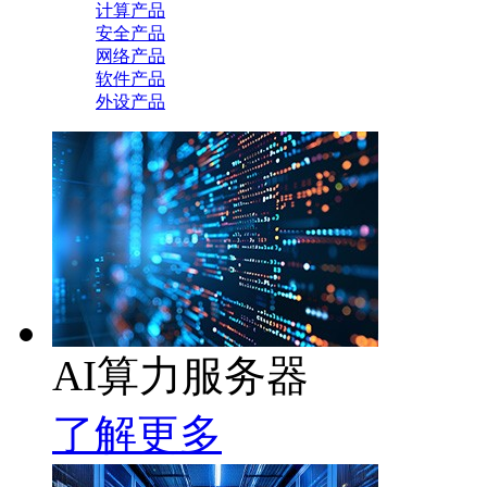
计算产品
安全产品
网络产品
软件产品
外设产品
AI算力服务器
了解更多