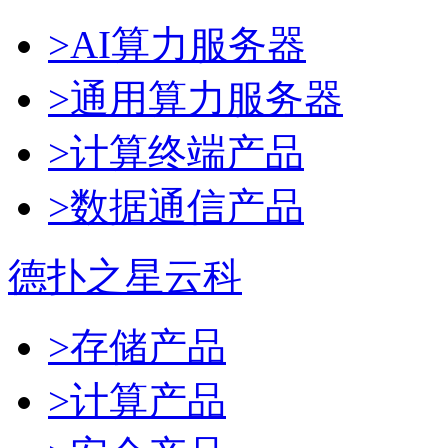
>AI算力服务器
>通用算力服务器
>计算终端产品
>数据通信产品
德扑之星云科
>存储产品
>计算产品