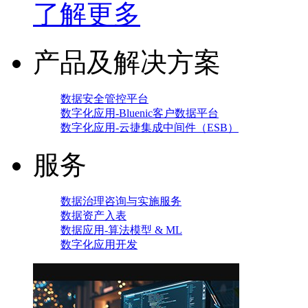
了解更多
产品及解决方案
数据安全管控平台
数字化应用-Bluenic客户数据平台
数字化应用-云捷集成中间件（ESB）
服务
数据治理咨询与实施服务
数据资产入表
数据应用-算法模型 & ML
数字化应用开发