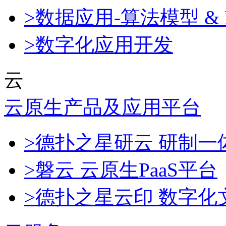
>数据应用-算法模型 & 
>数字化应用开发
云
云原生产品及应用平台
>德扑之星研云 研制
>磐云 云原生PaaS平台
>德扑之星云印 数字化