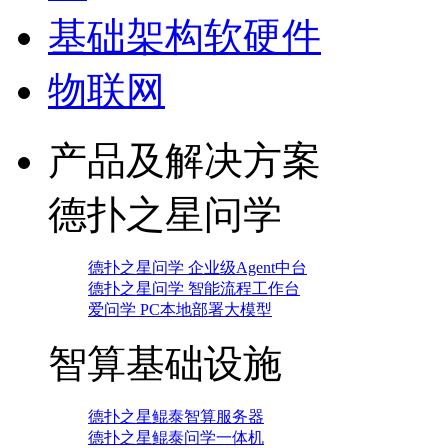
基础架构软硬件
物联网
产品及解决方案
德扑之星问学
德扑之星问学 企业级Agent中台
德扑之星问学 智能流程工作台
爱问学 PC本地部署大模型
智算基础设施
德扑之星鲲泰智算服务器
德扑之星鲲泰问学一体机